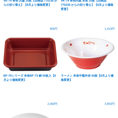
VK-74 有明 共蓋 25枚【旧商品 770236 か
VK-74 有明内黒 本体 25枚【旧商品
らの切り替え】【8月より価格変更】
770235 からの切り替え】【8月より価格
変更】
905円
1,413円
BF-70シリーズ 本体BF-73 錦 50枚入【8
ラーメン 本体中龍外赤 50枚【8月より価
月より価格変更】
格変更】
2,060円
3,953円