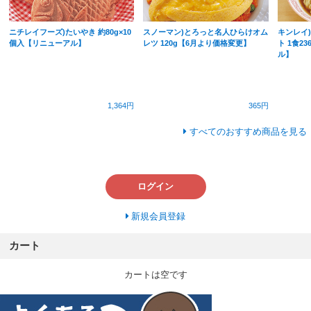
ニチレイフーズ)たいやき 約80g×10
スノーマン)とろっと名人ひらけオム
キンレイ
個入【リニューアル】
レツ 120g【6月より価格変更】
ト 1食23
ル】
1,364円
365円
すべてのおすすめ商品を見る
ログイン
新規会員登録
カート
カートは空です