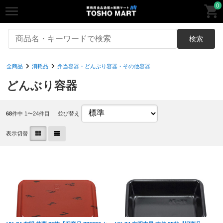
0
検索
全商品
消耗品
弁当容器・どんぶり容器・その他容器
どんぶり容器
68
件中 1〜24件目
並び替え
表示切替