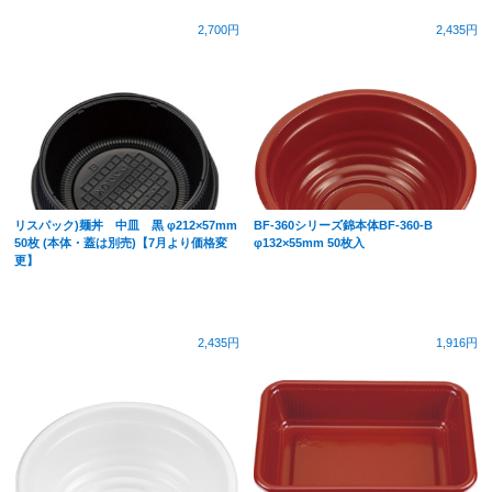
2,700円
2,435円
リスパック)麺丼 中皿 黒 φ212×57mm
BF-360シリーズ錦本体BF-360-B
50枚 (本体・蓋は別売)【7月より価格変
φ132×55mm 50枚入
更】
2,435円
1,916円