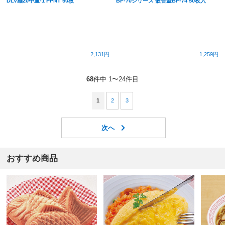
DLV麺20中皿-1 PPNT 50枚
BF-70シリーズ 嵌合蓋BF-74 50枚入
2,131円
1,259円
68
件中 1〜24件目
1
2
3
おすすめ商品