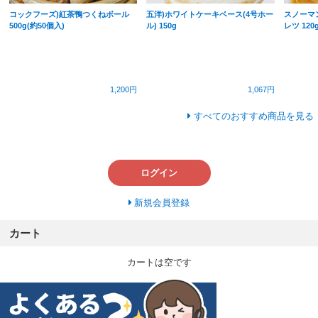
コックフーズ)紅茶鴨つくねボール
五洋)ホワイトケーキベース(4号ホー
スノーマ
500g(約50個入)
ル) 150g
レツ 12
1,200円
1,067円
すべてのおすすめ商品を見る
ログイン
新規会員登録
カート
カートは空です