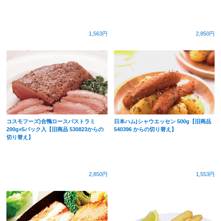
1,563円
2,850円
コスモフーズ)合鴨ロースパストラミ
日本ハム)シャウエッセン 500g【旧商品
200g×5パック入【旧商品 530823からの
540396 からの切り替え】
切り替え】
2,850円
1,553円