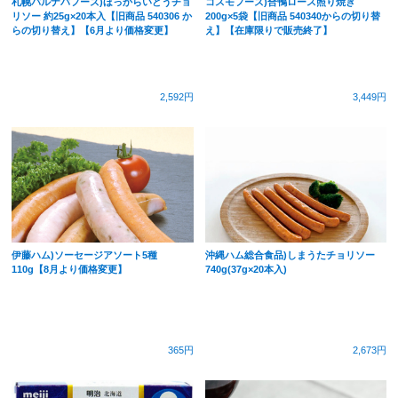
札幌バルナバフーズ)ほっからいどうチョ
コスモフーズ)合鴨ロース照り焼き
リソー 約25g×20本入【旧商品 540306 か
200g×5袋【旧商品 540340からの切り替
らの切り替え】【6月より価格変更】
え】【在庫限りで販売終了】
2,592円
3,449円
伊藤ハム)ソーセージアソート5種
沖縄ハム総合食品)しまうたチョリソー
110g【8月より価格変更】
740g(37g×20本入)
365円
2,673円