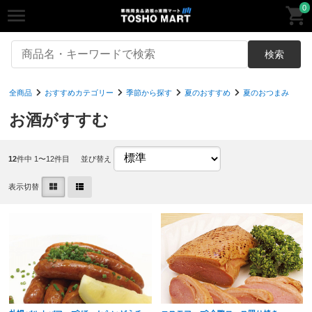
0
検索
全商品
おすすめカテゴリー
季節から探す
夏のおすすめ
夏のおつまみ
お酒がすすむ
12
件中 1〜12件目
並び替え
表示切替