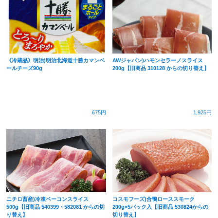
《冷蔵品》明治)明治北海道十勝カマンベ
AWジャパン)ハモンセラーノスライス
ールチーズ90g
200g【旧商品 310128 からの切り替え】
675円
1,925円
ニチロ畜産)冷凍ベーコンスライス
コスモフーズ)合鴨ローススモーク
500g【旧商品 540399・582081 からの切
200g×5パック入【旧商品 530824からの
り替え】
切り替え】