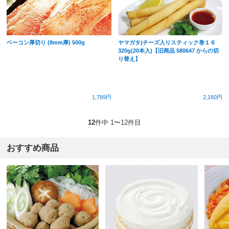
ベーコン厚切り (8mm厚) 500g
ヤマガタ)チーズ入りスティック巻１６
320g(20本入)【旧商品 580647 からの切
り替え】
1,789円
2,160円
12
件中 1〜12件目
おすすめ商品