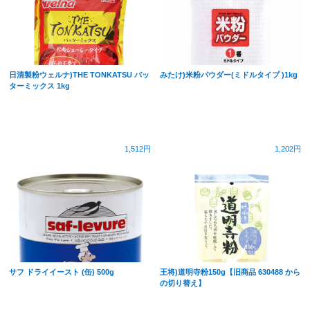
日清製粉ウェルナ)THE TONKATSU バッ
みたけ)米粉パウダー(ミドルタイプ )1kg
ターミックス 1kg
1,512円
1,202円
サフ ドライイースト (缶) 500g
王将)道明寺粉150g【旧商品 630488 から
の切り替え】