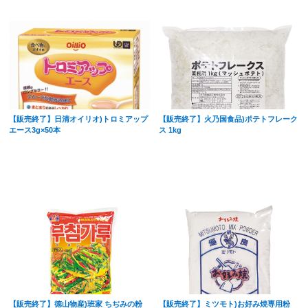
【販売終了】日清オイリオ)トロミアップ
【販売終了】火乃国食品)ポテトフレーク
エース3g×50本
ス 1kg
【販売終了】徳山物産)班家 ちぢみの粉
【販売終了】ミツモト)お好み焼専用粉