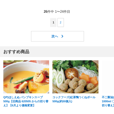
26
件中 1〜24件目
1
2
おすすめ商品
QP)ほしえぬ パンプキンスープ
コックフーズ)紅茶鴨つくねボール
不二製油
500g【旧商品 620505 からの切り替
500g(約50個入)
1000ml
え】【6月より価格変更】
切り替え