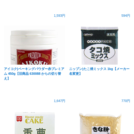
1,593円
594円
アイコク)ベーキングパウダー赤プレミア
ニップン)たこ焼ミックス 1kg【メーカー
ム 450g【旧商品 630088 からの切り替
名変更】
え】
1,647円
770円