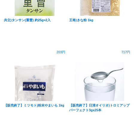
共立)タンサン(重曹) 約25g×2入
王将)きな粉 1kg
203円
717円
【販売終了】ミツモト)粉末やまいも 1kg
【販売終了】日清オイリオ)トロミアップ
パーフェクト3gx25本