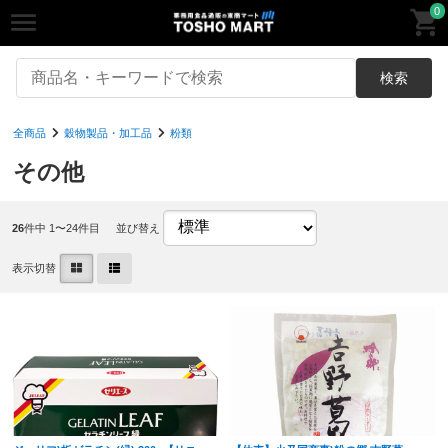
0
検索
全商品
穀物製品・加工品
粉類
その他
26
件中 1〜24件目
並び替え
表示切替