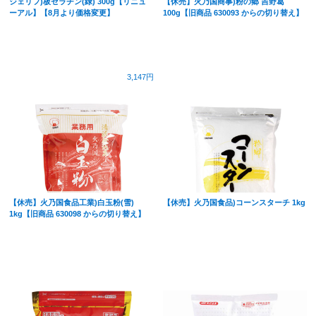
ジェリフ)板ゼラチン(緑) 300g【リニュ
【休売】火乃国商事)粉の郷 吉野葛
ーアル】【8月より価格変更】
100g【旧商品 630093 からの切り替え】
3,147円
【休売】火乃国食品工業)白玉粉(雪)
【休売】火乃国食品)コーンスターチ 1kg
1kg【旧商品 630098 からの切り替え】