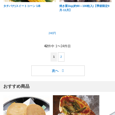
タチバナ)スイートコーン 1本
焼き栗1kg(約90～100粒入)【季節限定9
月-11月】
240円
42
件中 1〜24件目
1
2
おすすめ商品