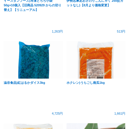
イースタンフーズ)冷凍とろろ小袋
伊勢志摩あおさのりこんにゃく 250g(カ
50g×10個入【旧商品 520929 からの切り
ットなし)【8月より価格変更】
替え】【リニューアル】
1,263円
513円
澁谷食品)紅はるかダイス3kg
ホクレン)うらごし南瓜1kg
4,725円
1,661円