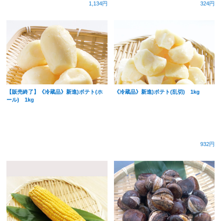
1,134円
324円
【販売終了】《冷蔵品》新進)ポテト(ホ
《冷蔵品》新進)ポテト(乱切) 1kg
ール) 1kg
932円