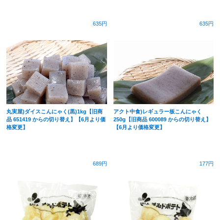
635円
635円
丸実屋)ダイスこんにゃく(黒)1kg【旧商
アクト中食)レギュラー板こんにゃく
品 651419 からの切り替え】【6月より価
250g【旧商品 600089 からの切り替え】
格変更】
【6月より価格変更】
689円
177円