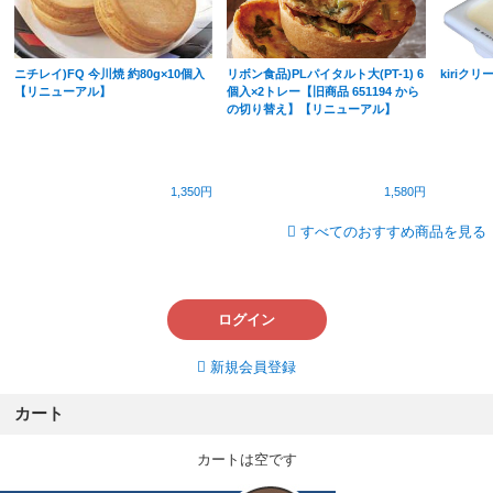
ニチレイ)FQ 今川焼 約80g×10個入
リボン食品)PLパイタルト大(PT-1) 6
kiriク
【リニューアル】
個入×2トレー【旧商品 651194 から
の切り替え】【リニューアル】
1,350円
1,580円
すべてのおすすめ商品を見る
ログイン
新規会員登録
カート
カートは空です