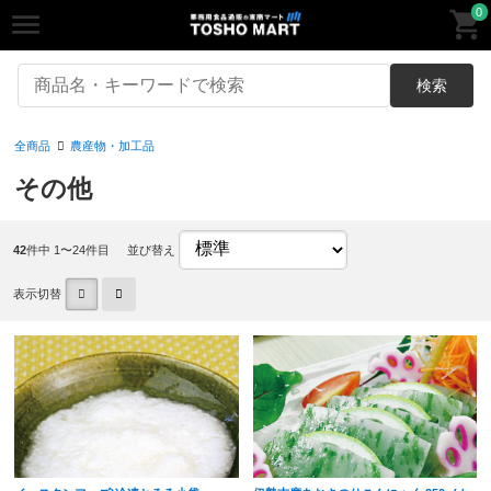
0
検索
全商品
農産物・加工品
その他
42
件中 1〜24件目
並び替え
表示切替