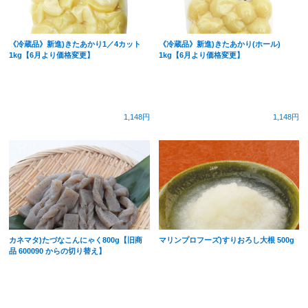
《冷蔵品》新進)きたあかり1／4カット
《冷蔵品》新進)きたあかり(ホール)
1kg【6月より価格変更】
1kg【6月より価格変更】
1,148円
1,148円
カネマタ)たづなこんにゃく800g【旧商
マリンプロフーズ)すりおろし大根 500g
品 600090 からの切り替え】