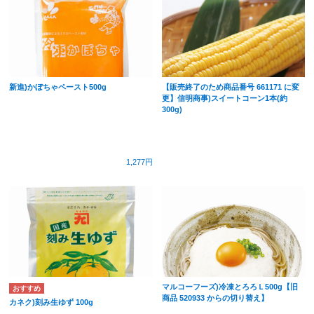
新進)かぼちゃペースト500g
【販売終了のため商品番号 661171 に変
更】信明商事)スイートコーン1本(約
300g)
1,277円
マルコーフーズ)冷凍とろろＬ500g【旧
商品 520933 からの切り替え】
カネク)刻み生ゆず 100g