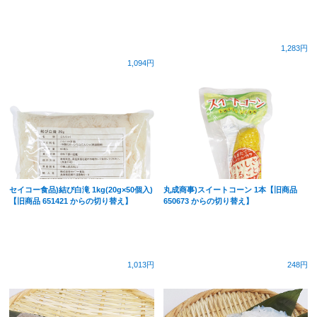
1,283円
1,094円
セイコー食品)結び白滝 1kg(20g×50個入)
丸成商事)スイートコーン 1本【旧商品
【旧商品 651421 からの切り替え】
650673 からの切り替え】
1,013円
248円