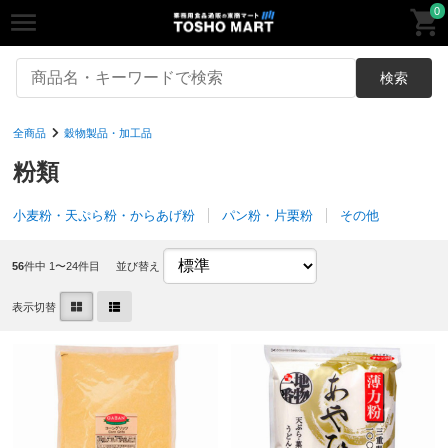
0
検索
全商品
穀物製品・加工品
粉類
小麦粉・天ぷら粉・からあげ粉
パン粉・片栗粉
その他
56
件中 1〜24件目
並び替え
表示切替