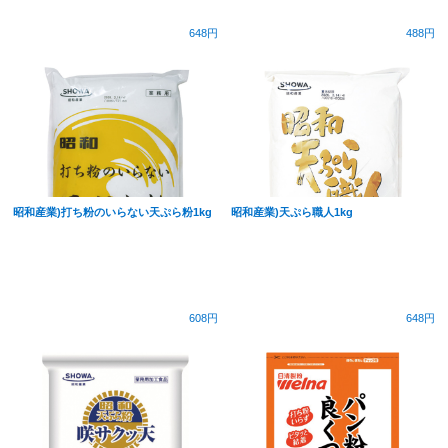
648円
488円
昭和産業)打ち粉のいらない天ぷら粉1kg
昭和産業)天ぷら職人1kg
608円
648円