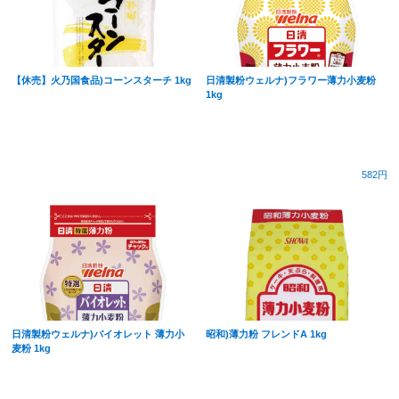
【休売】火乃国食品)コーンスターチ 1kg
日清製粉ウェルナ)フラワー薄力小麦粉
1kg
582円
日清製粉ウェルナ)バイオレット 薄力小
昭和)薄力粉 フレンドA 1kg
麦粉 1kg