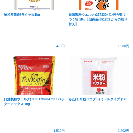
昭和産業)咲サクッ天1kg
日清製粉ウエルナ)274330パン粉が良く
つく粉 1Kg【旧商品 651202 からの切り
替え】
473円
1,580円
日清製粉ウェルナ)THE TONKATSU バッ
みたけ)米粉パウダー(ミドルタイプ )1kg
ターミックス 1kg
1,512円
1,202円