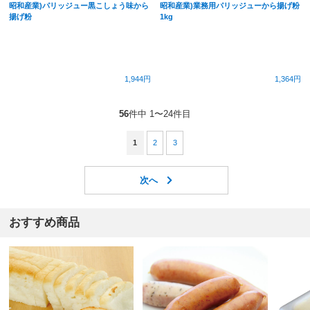
昭和産業)パリッジュー黒こしょう味から
昭和産業)業務用パリッジューから揚げ粉
揚げ粉
1kg
1,944円
1,364円
56
件中 1〜24件目
1
2
3
おすすめ商品