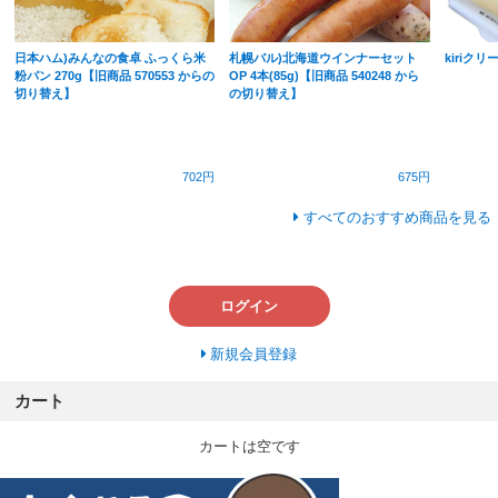
日本ハム)みんなの食卓 ふっくら米
札幌バル)北海道ウインナーセット
kiriク
粉パン 270g【旧商品 570553 からの
OP 4本(85g)【旧商品 540248 から
切り替え】
の切り替え】
702円
675円
すべてのおすすめ商品を見る
ログイン
新規会員登録
カート
カートは空です