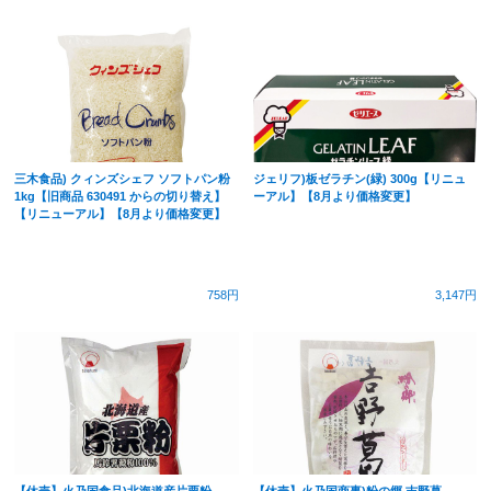
三木食品) クィンズシェフ ソフトパン粉
ジェリフ)板ゼラチン(緑) 300g【リニュ
1kg【旧商品 630491 からの切り替え】
ーアル】【8月より価格変更】
【リニューアル】【8月より価格変更】
758円
3,147円
【休売】火乃国食品)北海道産片栗粉
【休売】火乃国商事)粉の郷 吉野葛