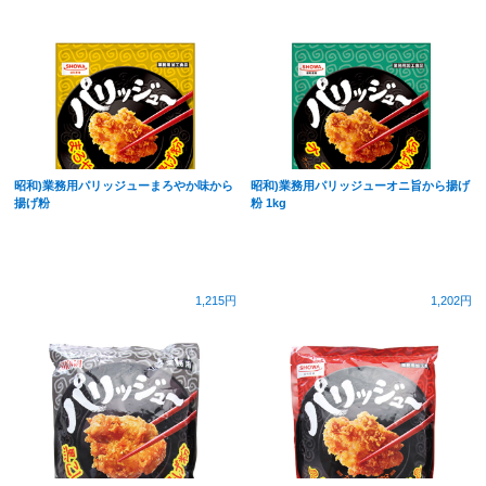
昭和)業務用パリッジューまろやか味から
昭和)業務用パリッジューオニ旨から揚げ
揚げ粉
粉 1kg
1,215円
1,202円