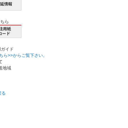
こちら
用ガイド
こちら>>からご覧下さい。
て
送地域
戻る