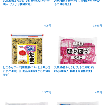
丸美屋)特ふりかけ(さけ風味) 約2.5g×40
河鶴)種抜き梅 500g【旧商品 651380 か
袋入【8月より価格変更】
らの切り替え】
405円
1,863円
はごろもフーズ)業務用パパッとふりかけ
丸美屋)特ふりかけ(たらこ風味) 約
たまご 400g【旧商品 650029 からの切り
2.5g×40袋入【6月より価格変更】
替え】
1,387円
432円