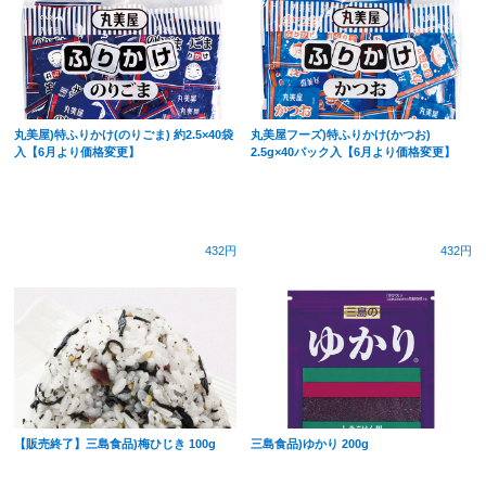
丸美屋)特ふりかけ(のりごま) 約2.5×40袋
丸美屋フーズ)特ふりかけ(かつお)
入【6月より価格変更】
2.5g×40パック入【6月より価格変更】
432円
432円
【販売終了】三島食品)梅ひじき 100g
三島食品)ゆかり 200g