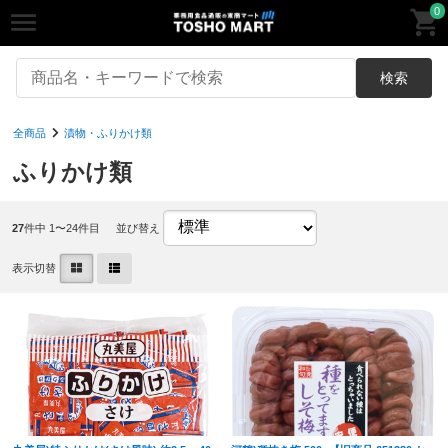
0
検索
全商品
漬物・ふりかけ類
ふりかけ類
27
件中 1〜24件目
並び替え
表示切替