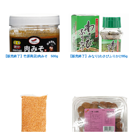
【販売終了】竹原商店)肉みそ 500g
【販売終了】みなり)わさびふりかけ85g