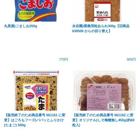
丸美屋)ごましお250g
永谷園)業務用粒あられ300g【旧商品
630506 からの切り替え】
770円
905円
【販売終了のため商品番号 661161 に変
【販売終了のため商品番号 661162 に変
更】はごろもフーズ)パパッとふりかけ
更】オリジナル)しそ梅種無し450g(約60
(たまご) 500g
粒入)