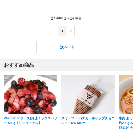
27
件中 1〜24件目
1
2
おすすめ商品
Wismettacフーズ)冷凍ミックスベリ
スカーフード)スカーホイップチョコ
東商 あ
ー 500g【リニューアル】
レートRW 600ml
約298g×
57119