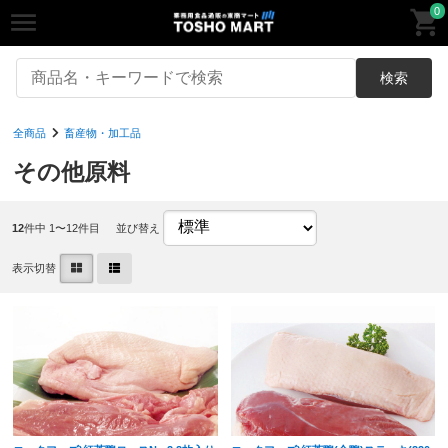
0
検索
全商品
畜産物・加工品
その他原料
12
件中 1〜12件目
並び替え
表示切替