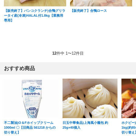
【販売終了】バンコクランチ)合鴨グリラ
【販売終了】合鴨ロース
ータイ産(冷凍)HALAL付1.8kg【業務用
専用】
12
件中 1〜12件目
おすすめ商品
不二製油)O＆Fホイップクリーム
日玉中華食品)上海風小籠包 約
ホクビー
1000ml 〇【旧商品 561218 からの
25g×40個入
1kg(約8
切り替え】
切り替え