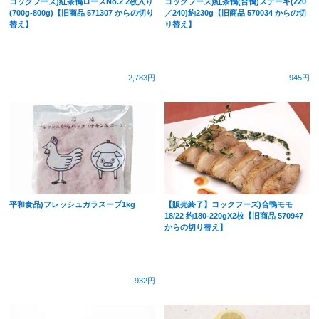
コックフーズ)紅茶鴨ロースNo.2 2枚入り
コックフーズ)紅茶鴨(合鴨)ステーキ(220
(700g-800g)【旧商品 571307 からの切り
／240)約230g【旧商品 570034 からの切
替え】
り替え】
2,783円
945円
平和食品)フレッシュガラスープ1kg
【販売終了】コックフーズ)合鴨モモ
18/22 約180-220gX2枚【旧商品 570947
からの切り替え】
932円