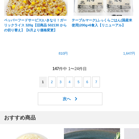
ペッパーフードサービス)いきなり！ガー
テーブルマーク)ふっくらごはん(国産米
リックライス 320g【旧商品 502130 から
使用)200g×6食入【リニューアル】
の切り替え】【6月より価格変更】
810円
1,647円
147
件中 1〜24件目
1
2
3
4
5
6
7
おすすめ商品