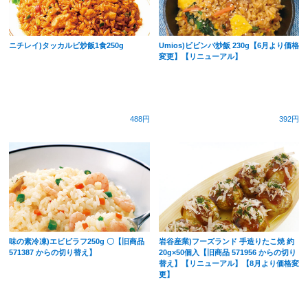
ニチレイ)タッカルビ炒飯1食250g
Umios)ビビンバ炒飯 230g【6月より価格
変更】【リニューアル】
488円
392円
味の素冷凍)エビピラフ250g 〇【旧商品
岩谷産業)フーズランド 手造りたこ焼 約
571387 からの切り替え】
20g×50個入【旧商品 571956 からの切り
替え】【リニューアル】【8月より価格変
更】