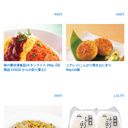
459円
608円
味の素冷凍食品)チキンライス 250g【旧
ニチレイ)こんがり焼きおにぎり
商品 570222 からの切り替え】
80g×10個
399円
1,917円