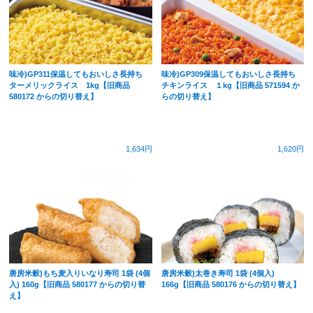
味冷)GP311保温してもおいしさ長持ち
味冷)GP309保温してもおいしさ長持ち
ターメリックライス 1kg【旧商品
チキンライス １kg【旧商品 571594 か
580172 からの切り替え】
らの切り替え】
1,634円
1,620円
唐房米穀)もち麦入りいなり寿司 1袋 (4個
唐房米穀)太巻き寿司 1袋 (4個入)
入) 160g【旧商品 580177 からの切り替
166g【旧商品 580176 からの切り替え】
え】