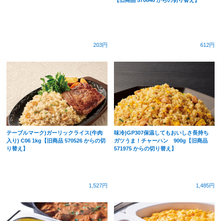
【旧商品 570848 からの切り替え】
203円
612円
テーブルマーク)ガーリックライス(牛肉
味冷)GP307保温してもおいしさ長持ち
入り) C06 1kg【旧商品 570526 からの切
ガツうま！チャーハン 900g【旧商品
り替え】
571975 からの切り替え】
1,527円
1,485円