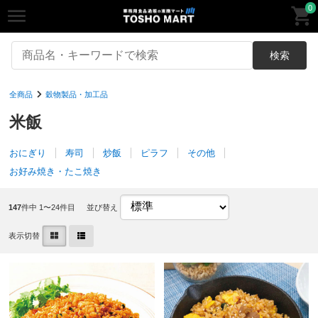
0
検索
全商品
穀物製品・加工品
米飯
おにぎり
寿司
炒飯
ピラフ
その他
お好み焼き・たこ焼き
147
件中 1〜24件目
並び替え
表示切替