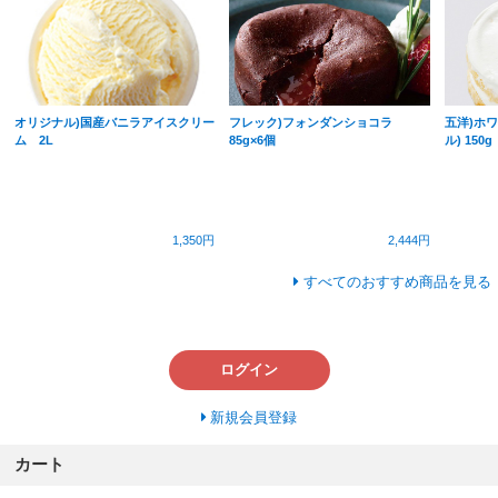
オリジナル)国産バニラアイスクリー
フレック)フォンダンショコラ
五洋)ホ
ム 2L
85g×6個
ル) 150g
1,350円
2,444円
すべてのおすすめ商品を見る
ログイン
新規会員登録
カート