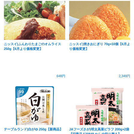
ニッスイ)ふんわりたまごのオムライス
ニッスイ)焼きおにぎり 70g×10個【6月よ
250g【6月より価格変更】
り価格変更】
648円
2,349円
テーブルランド)白がゆ 250g【新商品】
JAフーズさが)明太高菜ピラフ 200g×2袋