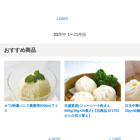
2,608円
21
件中 1〜21件目
おすすめ商品
カワ)特濃バニラ業務用2000mlアイ
友盛貿易)ジューシー小肉まん
日玉中華
ス
600g(30g×20個入)【旧商品 571701
25g×40
からの切り替え】
4,287円
1,134円