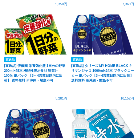
9,350円
7,369円
直送品
直送品
[直送品] 伊藤園 栄養強化型 1日分の野菜
[直送品] タリーズ MY HOME BLACK キ
200ml×48本 機能性表示食品 野菜汁
リマンジャロ 1000ml×24本 ブラックコー
100％ 紙パック 【3～4営業日以内に出
ヒー 紙パック【3～4営業日以内に出荷】
荷】 送料無料 ※沖縄・離島不可
送料無料 ※沖縄・離島不可
5,281円
10,152円