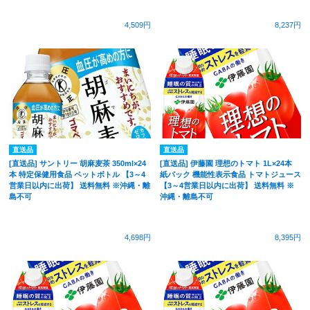
4,509円
8,237円
直送品
直送品
[直送品] サントリー 胡麻麦茶 350ml×24
[直送品] 伊藤園 理想のトマト 1L×24本
本 特定保健用食品 ペットボトル 【3～4
紙パック 機能性表示食品 トマトジュース
営業日以内に出荷】 送料無料 ※沖縄・離
【3～4営業日以内に出荷】 送料無料 ※
島不可
沖縄・離島不可
4,698円
8,395円