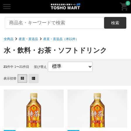
0
検索
全商品
産直・直送品
産直・直送品（米以外）
水・飲料・お茶・ソフトドリンク
21
件中 1〜21件目
並び替え
表示切替