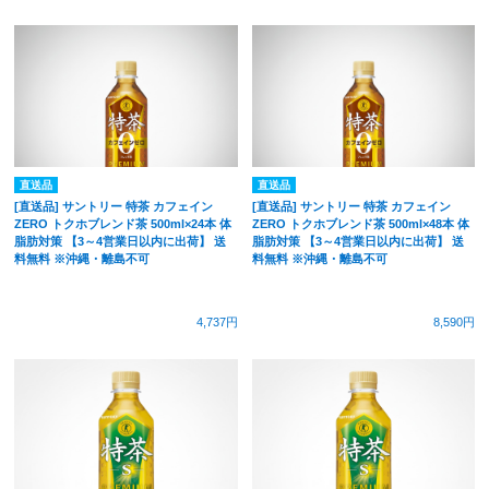
直送品
直送品
[直送品] サントリー 特茶 カフェイン
[直送品] サントリー 特茶 カフェイン
ZERO トクホブレンド茶 500ml×24本 体
ZERO トクホブレンド茶 500ml×48本 体
脂肪対策 【3～4営業日以内に出荷】 送
脂肪対策 【3～4営業日以内に出荷】 送
料無料 ※沖縄・離島不可
料無料 ※沖縄・離島不可
4,737円
8,590円