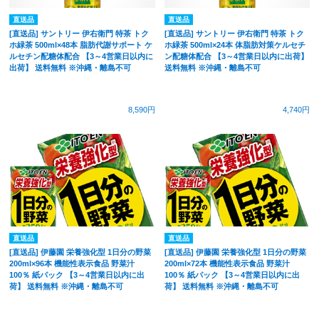
直送品
直送品
[直送品] サントリー 伊右衛門 特茶 トク
[直送品] サントリー 伊右衛門 特茶 トク
ホ緑茶 500ml×48本 脂肪代謝サポート ケ
ホ緑茶 500ml×24本 体脂肪対策ケルセチ
ルセチン配糖体配合 【3～4営業日以内に
ン配糖体配合 【3～4営業日以内に出荷】
出荷】 送料無料 ※沖縄・離島不可
送料無料 ※沖縄・離島不可
8,590円
4,740円
直送品
直送品
[直送品] 伊藤園 栄養強化型 1日分の野菜
[直送品] 伊藤園 栄養強化型 1日分の野菜
200ml×96本 機能性表示食品 野菜汁
200ml×72本 機能性表示食品 野菜汁
100％ 紙パック 【3～4営業日以内に出
100％ 紙パック 【3～4営業日以内に出
荷】 送料無料 ※沖縄・離島不可
荷】 送料無料 ※沖縄・離島不可