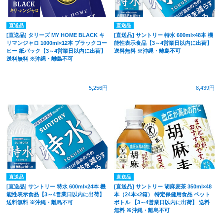
直送品
直送品
[直送品] タリーズ MY HOME BLACK キ
[直送品] サントリー 特水 600ml×48本 機
リマンジャロ 1000ml×12本 ブラックコー
能性表示食品【3～4営業日以内に出荷】
ヒー 紙パック【3～4営業日以内に出荷】
送料無料 ※沖縄・離島不可
送料無料 ※沖縄・離島不可
5,256円
8,439円
直送品
直送品
[直送品] サントリー 特水 600ml×24本 機
[直送品] サントリー 胡麻麦茶 350ml×48
能性表示食品【3～4営業日以内に出荷】
本（24本×2箱） 特定保健用食品 ペット
送料無料 ※沖縄・離島不可
ボトル 【3～4営業日以内に出荷】 送料
無料 ※沖縄・離島不可