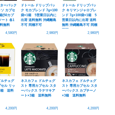
s スターバック
ドトール ドリップパッ
ドトール ドリップパッ
ッソ カプセ
ク モカブレンド 7g×100
ク キリマンジャロブレ
箱(50カプ
袋×1箱 5営業日以内に
ンド 7g×100袋×1箱 5
ート 各1
出荷 送料無料 沖縄離島
営業日以内に出荷 送料
料無料
不可 同梱不可
無料 沖縄離島不可 同梱
不可
4,580円
2,980円
2,980円
ドルチェグ
ネスカフェ ドルチェグ
ネスカフェ ドルチェグ
プセル リッ
スト 専用カプセル スタ
スト 専用カプセル スタ
3箱 送料
ーバックス ラテマキア
ーバックス カプチーノ
ート×3箱 送料無料
×3箱 送料無料
4,200円
4,200円
4,200円