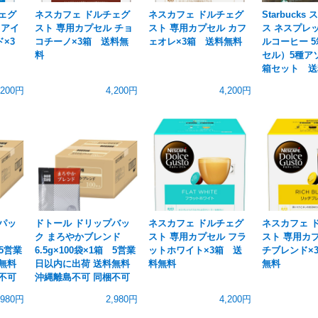
ェグ
ネスカフェ ドルチェグ
ネスカフェ ドルチェグ
Starbuck
 アイ
スト 専用カプセル チョ
スト 専用カプセル カフ
ス ネスプレ
×3
コチーノ×3箱 送料無
ェオレ×3箱 送料無料
ルコーヒー 5
料
セル）5種アソ
箱セット 送
,200円
4,200円
4,200円
パッ
ドトール ドリップバッ
ネスカフェ ドルチェグ
ネスカフェ 
ク まろやかブレンド
スト 専用カプセル フラ
スト 専用カ
 5営業
6.5g×100袋×1箱 5営業
ットホワイト×3箱 送
チブレンド×
無料
日以内に出荷 送料無料
料無料
無料
不可
沖縄離島不可 同梱不可
,980円
2,980円
4,200円