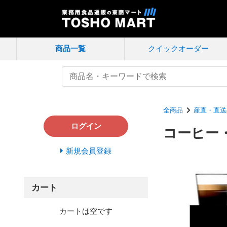
商品一覧
クイック
オーダー
全商品
産直・直送
ログイン
コーヒー
新規会員登録
カート
カートは空です