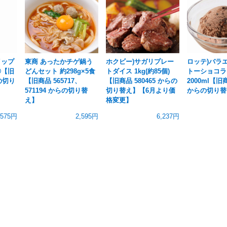
イップ
東商 あったかチゲ鍋う
ホクビー)サガリプレー
ロッテ)バラ
〇【旧
どんセット 約298g×5食
トダイス 1kg(約85個)
トーショコラ
らの切り
【旧商品 565717、
【旧商品 580465 からの
2000ml【旧商
571194 からの切り替
切り替え】【6月より価
からの切り替
え】
格変更】
575円
2,595円
6,237円