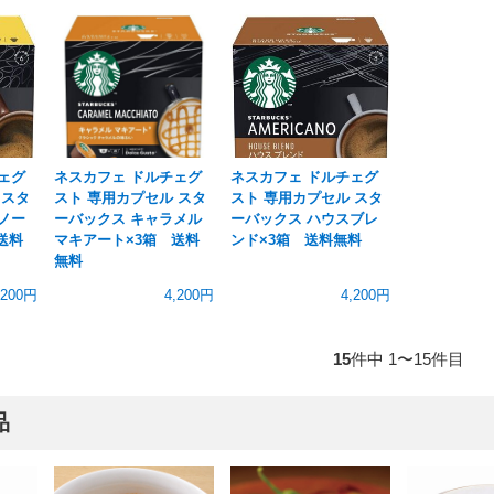
ェグ
ネスカフェ ドルチェグ
ネスカフェ ドルチェグ
 スタ
スト 専用カプセル スタ
スト 専用カプセル スタ
ノー
ーバックス キャラメル
ーバックス ハウスブレ
送料
マキアート×3箱 送料
ンド×3箱 送料無料
無料
,200円
4,200円
4,200円
15
件中 1〜15件目
品