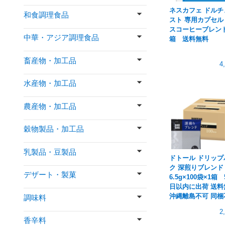
ネスカフェ ドルチ
和食調理食品
スト 専用カプセル
スコーヒーブレンド
中華・アジア調理食品
箱 送料無料
畜産物・加工品
4
水産物・加工品
農産物・加工品
穀物製品・加工品
乳製品・豆製品
ドトール ドリップ
ク 深煎りブレンド
デザート・製菓
6.5g×100袋×1箱
日以内に出荷 送料
沖縄離島不可 同梱
調味料
2
香辛料