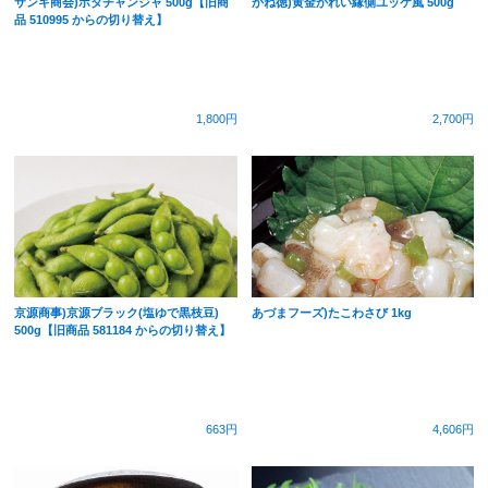
サンキ商会)ホタチャンジャ 500g【旧商
かね徳)黄金かれい縁側ユッケ風 500g
品 510995 からの切り替え】
1,800円
2,700円
京源商事)京源ブラック(塩ゆで黒枝豆)
あづまフーズ)たこわさび 1kg
500g【旧商品 581184 からの切り替え】
663円
4,606円