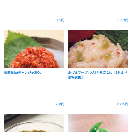
905円
1,063円
高麗食品)チャンジャ300g
あづまフーズ)つん!と帆立 1kg【6月より
価格変更】
1,728円
2,795円