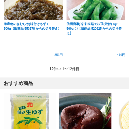
海産物のきむらや)味付けもずく
信明商事)冷凍 塩茹で枝豆(殻付) IQF
500g【旧商品 553178 からの切り替え】
500g 〇【旧商品 520925 からの切り替
え】
851円
419円
12
件中 1〜12件目
おすすめ商品