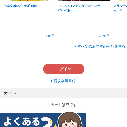
カネク)刻み生ゆず 100g
フレック)フォンダンショコラ
オリジナ
85g×6個
ム 2L
1,094円
2,444円
すべてのおすすめ商品を見る
ログイン
新規会員登録
カート
カートは空です