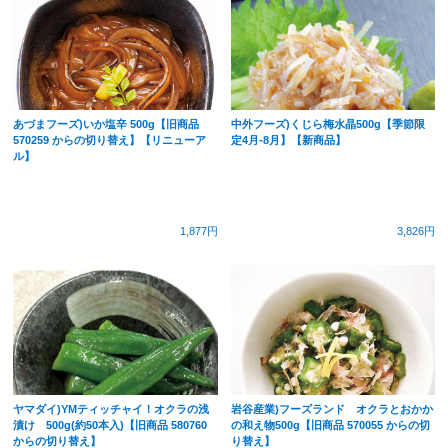
あづまフーズ)いか塩辛 500g【旧商品
中外フーズ)くじら梅水晶500g【季節限
570259 からの切り替え】【リニューア
定4月-8月】【新商品】
ル】
1,877円
3,826円
ヤマダイ)YMティッチャイ！オクラの浅
岩谷産業)フーズランド オクラとおかか
漬け 500g(約50本入)【旧商品 580760
の和え物500g【旧商品 570055 からの切
からの切り替え】
り替え】