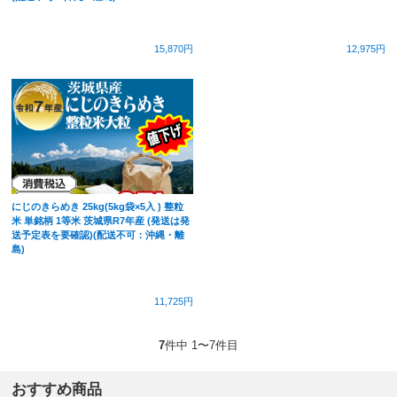
15,870円
12,975円
にじのきらめき 25kg(5kg袋×5入 ) 整粒
米 単銘柄 1等米 茨城県R7年産 (発送は発
送予定表を要確認)(配送不可：沖縄・離
島)
11,725円
7
件中 1〜7件目
おすすめ商品