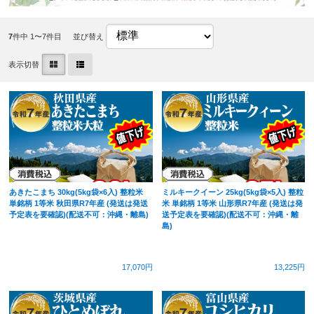
7
件中 1〜7件目
並び替え
表示切替
あきたこまち 30kg(5kg袋×6入) 整粒米
ミルキークイーン 25kg(5kg袋×5入) 整粒
単銘柄 1等米 秋田県R7年産 (発送は発送
米 単銘柄 1等米 山形県R7年産 (発送は発
予定表を要確認)(配送不可：沖縄・離島)
送予定表を要確認)(配送不可：沖縄・離
島)
17,070円
13,225円