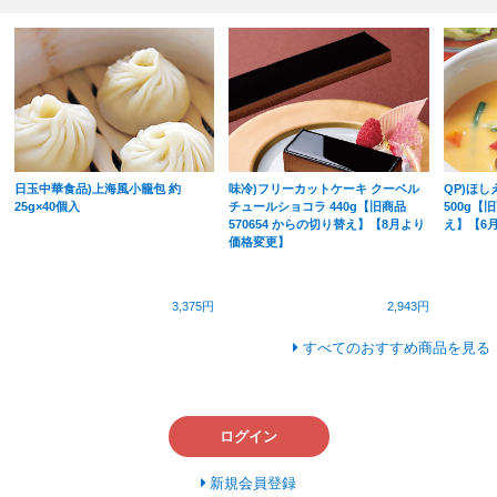
日玉中華食品)上海風小籠包 約
味冷)フリーカットケーキ クーベル
QP)ほ
25g×40個入
チュールショコラ 440g【旧商品
500g【旧
570654 からの切り替え】【8月より
え】【6
価格変更】
3,375円
2,943円
すべてのおすすめ商品を見る
ログイン
新規会員登録