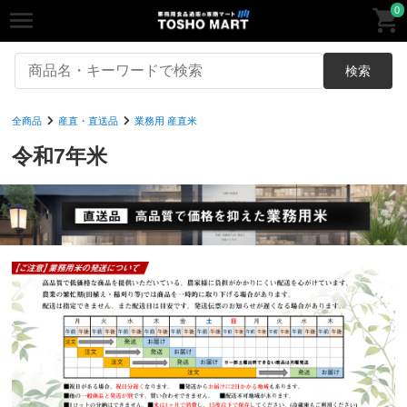
0
検索
全商品
産直・直送品
業務用 産直米
令和7年米