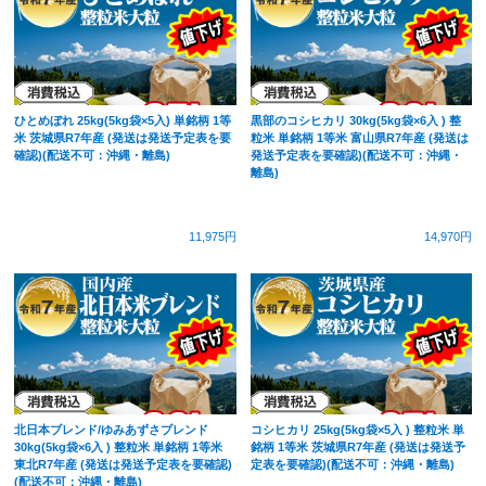
ひとめぼれ 25kg(5kg袋×5入) 単銘柄 1等
黒部のコシヒカリ 30kg(5kg袋×6入 ) 整
米 茨城県R7年産 (発送は発送予定表を要
粒米 単銘柄 1等米 富山県R7年産 (発送は
確認)(配送不可：沖縄・離島)
発送予定表を要確認)(配送不可：沖縄・
離島)
11,975円
14,970円
北日本ブレンド/ゆみあずさブレンド
コシヒカリ 25kg(5kg袋×5入 ) 整粒米 単
30kg(5kg袋×6入 ) 整粒米 単銘柄 1等米
銘柄 1等米 茨城県R7年産 (発送は発送予
東北R7年産 (発送は発送予定表を要確認)
定表を要確認)(配送不可：沖縄・離島)
(配送不可：沖縄・離島)