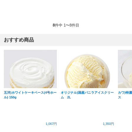
8
件中 1〜8件目
おすすめ商品
五洋)ホワイトケーキベース(4号ホー
オリジナル)国産バニラアイスクリー
カワ)特濃
ル) 150g
ム 2L
ス
1,067円
1,350円