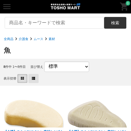
0
検索
全商品
介護食
ムース
素材
魚
8
件中 1〜8件目
並び替え
表示切替