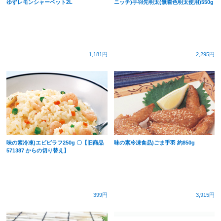
ゆずレモンシャーベット2L
ニッチ)手羽先明太(無着色明太使用)550g
1,181円
2,295円
味の素冷凍)エビピラフ250g 〇【旧商品
味の素冷凍食品)ごま手羽 約850g
571387 からの切り替え】
399円
3,915円