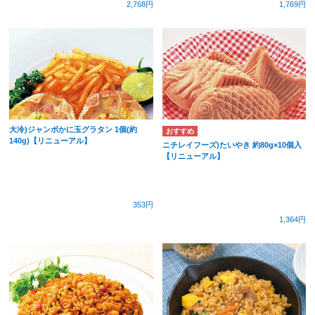
2,768円
1,769円
大冷)ジャンボかに玉グラタン 1個(約
140g)【リニューアル】
ニチレイフーズ)たいやき 約80g×10個入
【リニューアル】
353円
1,364円