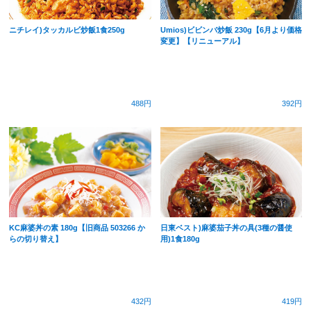
ニチレイ)タッカルビ炒飯1食250g
Umios)ビビンバ炒飯 230g【6月より価格
変更】【リニューアル】
488円
392円
KC麻婆丼の素 180g【旧商品 503266 か
日東ベスト)麻婆茄子丼の具(3種の醤使
らの切り替え】
用)1食180g
432円
419円