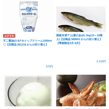
国産冷凍アユ(葵のあゆ) 1kg(10～18尾
入)【旧商品 580653 からの切り替え】
不二製油)O＆Fホイップクリーム1000ml
【季節限定4月-8月】
〇【旧商品 561218 からの切り替え】
5,193円
575円