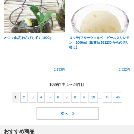
オジマ食品)わさびもずく 1000g
ロッテ)フルーツソルベ ピール入りレモ
ン 2000ml【旧商品 561230 からの切り
替え】
2,133円
2,322円
1089
件中 1〜24件目
1
2
3
4
5
6
7
8
9
10
...
45
46
おすすめ商品