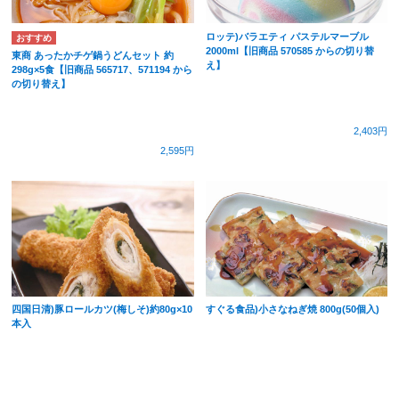
ロッテ)バラエティ パステルマーブル
2000ml【旧商品 570585 からの切り替
東商 あったかチゲ鍋うどんセット 約
え】
298g×5食【旧商品 565717、571194 から
の切り替え】
2,403円
2,595円
四国日清)豚ロールカツ(梅しそ)約80g×10
すぐる食品)小さなねぎ焼 800g(50個入)
本入