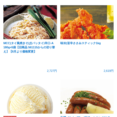
MCC)タイ風焼きそば(パッタイ)辛口-A
味冷)旨辛ささみスティック1kg
180g×5袋【旧商品 561115からの切り替
え】【8月より価格変更】
2,727円
2,619円