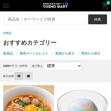
0
検索
全商品
おすすめカテゴリー
新商品
東商マートセレクト
業態から探す
季節から探す
1089
件中 1〜24件目
並び替え
表示切替