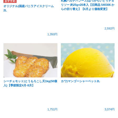
札幌バルナバフーズ)ほっからいどうチョ
リソー 約25g×20本入【旧商品 540306 か
オリジナル)国産バニラアイスクリーム
らの切り替え】【6月より価格変更】
2L
2,592円
1,350円
シーチェモット)とうもろこし天1kg(50個
カワ)マンゴーシャーベット2L
入)【季節限定4月-8月】
1,751円
3,074円