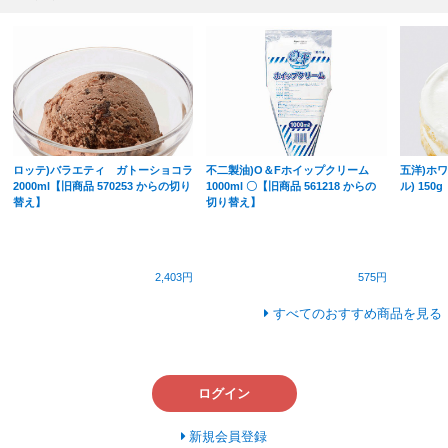
ロッテ)バラエティ ガトーショコラ
不二製油)O＆Fホイップクリーム
五洋)ホ
2000ml【旧商品 570253 からの切り
1000ml 〇【旧商品 561218 からの
ル) 150g
替え】
切り替え】
2,403円
575円
すべてのおすすめ商品を見る
ログイン
新規会員登録