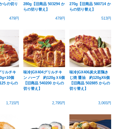
2 からの切り
280g【旧商品 503294 か
270g【旧商品 580714 か
らの切り替え】
らの切り替え】
479円
479円
513円
8グリルチキ
味冷)GX404グリルチキ
味冷)GX406炭火若鶏き
0g×10個
ン ハーブ 約120gＸ6個
じ焼 醤油 約120gX6個
125 からの
【旧商品 540200 からの
【旧商品 502885 からの
切り替え】
切り替え】
1,715円
2,795円
3,065円