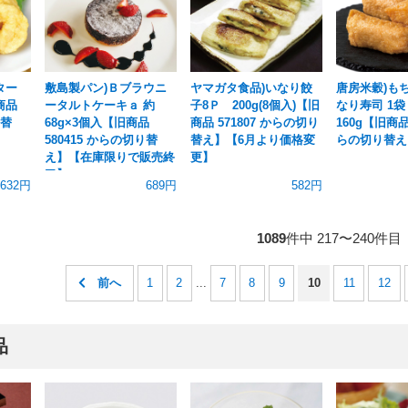
ター
敷島製パン)Ｂブラウニ
ヤマガタ食品)いなり餃
唐房米穀)も
旧商品
ータルトケーキａ 約
子8Ｐ 200g(8個入)【旧
なり寿司 1袋 
り替
68g×3個入【旧商品
商品 571807 からの切り
160g【旧商品 
580415 からの切り替
替え】【6月より価格変
らの切り替え
え】【在庫限りで販売終
更】
了】
,632円
689円
582円
1089
件中 217〜240件目
1
2
...
7
8
9
10
11
12
品