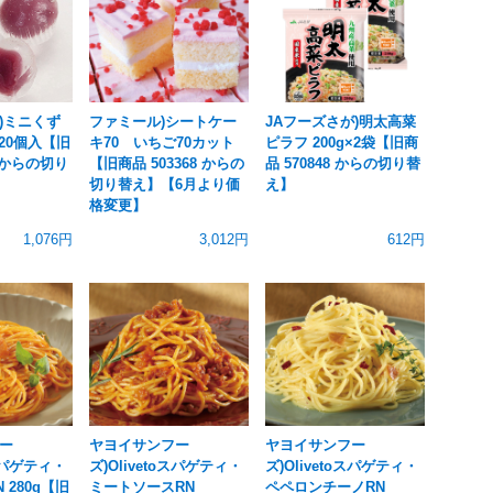
)ミニくず
ファミール)シートケー
JAフーズさが)明太高菜
 20個入【旧
キ70 いちご70カット
ピラフ 200g×2袋【旧商
0 からの切り
【旧商品 503368 からの
品 570848 からの切り替
切り替え】【6月より価
え】
格変更】
1,076円
3,012円
612円
ー
ヤヨイサンフー
ヤヨイサンフー
oスパゲティ・
ズ)Olivetoスパゲティ・
ズ)Olivetoスパゲティ・
 280g【旧
ミートソースRN
ペペロンチーノRN