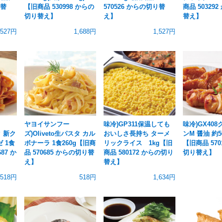
り替
【旧商品 530998 からの
570526 からの切り替
商品 50329
切り替え】
え】
替え】
527円
1,688円
1,527円
ヤヨイサンフー
味冷)GP311保温しても
味冷)GX40
タ 新ク
ズ)Oliveto生パスタ カル
おいしさ長持ち ターメ
ンM 醤油 約5
 1食
ボナーラ 1食260g【旧商
リックライス 1kg【旧
【旧商品 570
87 か
品 570685 からの切り替
商品 580172 からの切り
切り替え】
え】
替え】
518円
518円
1,634円