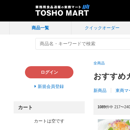
商品一覧
クイック
オーダー
全商品
ログイン
おすすめ
新規会員登録
新商品
東商マ
カート
1089
件中 217〜24
カートは空です