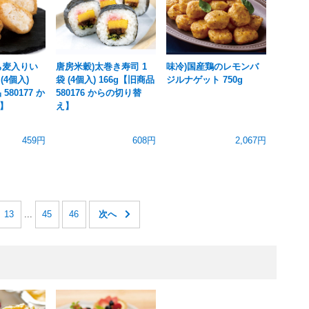
ち麦入りい
唐房米穀)太巻き寿司 1
味冷)国産鶏のレモンバ
(4個入)
袋 (4個入) 166g【旧商品
ジルナゲット 750g
580177 か
580176 からの切り替
】
え】
459円
608円
2,067円
13
...
45
46