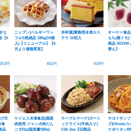
きな
ニップン)ベルギーワッ
井村屋)業務用冷凍カス
オーケー食品
枚【6
フルS焼成品 180g(10個
テラ 10切入
もち(紫イモ)
入)【リニューアル】【6
商品 50334
月より価格変更】
替え】
,053円
662円
918円
えび天
ケイエス冷凍食品)国産
テーブルマーク)ガーリ
ヤヨイサンフ
1食
肉使用 ジャンボ肉だん
ックライス(牛肉入り)
ズ)Olivet
旧商品
ご 870g(固形量580g)
C06 1kg【旧商品
ナポリタンRN