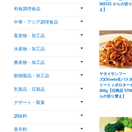
565721 からの切
和食調理食品
え】
中華・アジア調理食品
畜産物・加工品
水産物・加工品
農産物・加工品
ヤヨイサンフー
穀物製品・加工品
ズ)Oliveto生パス
リーミィボロネーゼ
乳製品・豆製品
260g【旧商品 5706
らの切り替え】
デザート・製菓
調味料
香辛料