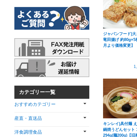
ジャパンフード)大
竜田揚げ 約80g×5
月より価格変更】
1
カテゴリー一覧
おすすめカテゴリー
産直・直送品
キンレイ)具付麺 
鍋焼うどんセット 
洋食調理食品
294g(麺200g)【