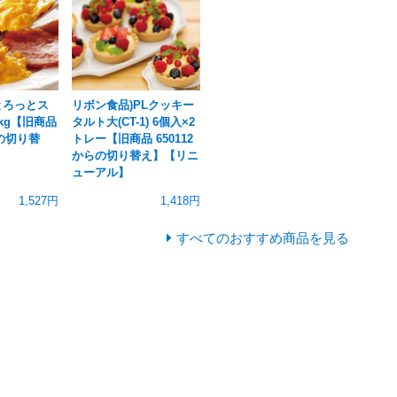
とろっとス
リボン食品)PLクッキー
kg【旧商品
タルト大(CT-1) 6個入×2
らの切り替
トレー【旧商品 650112
からの切り替え】【リニ
ューアル】
1,527円
1,418円
すべてのおすすめ商品を見る