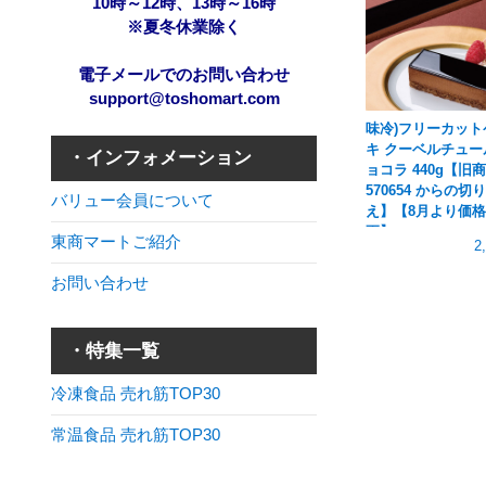
10時～12時、13時～16時
※夏冬休業除く
電子メールでのお問い合わせ
support@toshomart.com
味冷)フリーカット
キ クーベルチュー
・インフォメーション
ョコラ 440g【旧
570654 からの切
バリュー会員について
え】【8月より価
更】
東商マートご紹介
2
お問い合わせ
・特集一覧
冷凍食品 売れ筋TOP30
常温食品 売れ筋TOP30