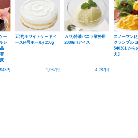
ケー
五洋)ホワイトケーキベ
カワ)特濃バニラ業務用
スノーマン)
ルシ
ース(4号ホール) 150g
2000mlアイス
クランブル 1
商品
540361 か
り替
え】
格変
,943円
1,067円
4,287円