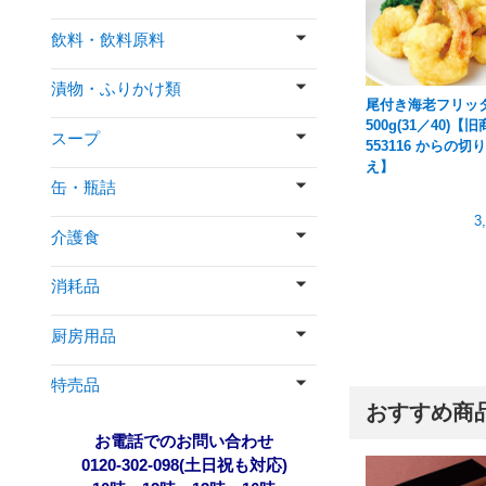
飲料・飲料原料
漬物・ふりかけ類
尾付き海老フリッ
500g(31／40)【
スープ
553116 からの切
え】
缶・瓶詰
3
介護食
消耗品
厨房用品
特売品
おすすめ商
お電話でのお問い合わせ
0120-302-098(土日祝も対応)