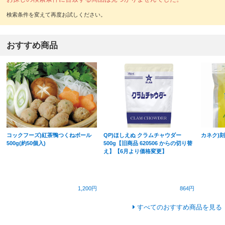
おすすめ商品
コックフーズ)紅茶鴨つくねボール
QP)ほしえぬ クラムチャウダー
カネク)刻
500g(約50個入)
500g【旧商品 620506 からの切り替
え】【6月より価格変更】
1,200円
864円
すべてのおすすめ商品を見る