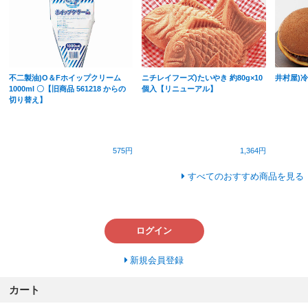
不二製油)O＆Fホイップクリーム
ニチレイフーズ)たいやき 約80g×10
井村屋)
1000ml 〇【旧商品 561218 からの
個入【リニューアル】
切り替え】
575円
1,364円
すべてのおすすめ商品を見る
ログイン
新規会員登録
カート