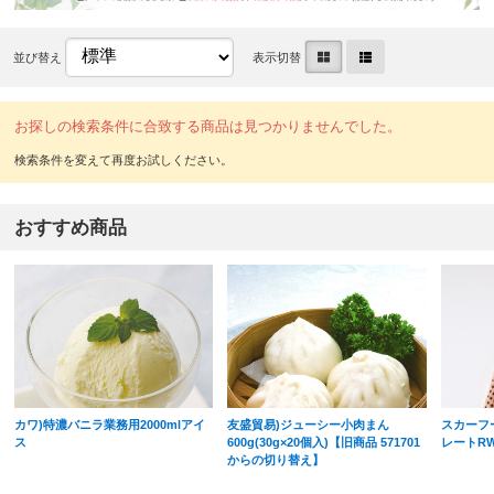
並び替え
表示切替
お探しの検索条件に合致する商品は見つかりませんでした。
おすすめ商品
カワ)特濃バニラ業務用2000mlアイ
友盛貿易)ジューシー小肉まん
スカーフ
ス
600g(30g×20個入)【旧商品 571701
レートRW 
からの切り替え】