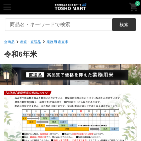
0
検索
全商品
産直・直送品
業務用 産直米
令和6年米