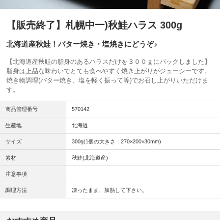
【販売終了】札幌中一)秋鮭ハラス 300g
北海道産秋鮭！バター焼き・塩焼きにどうぞ♪
【北海道産秋鮭の脂身のあるハラスだけを３００ｇにパックしました】
脂身は上品な味わいでとても食べやすく焼き上がりがジューシーです。
焼き物調理(バター焼き、塩を軽く振って等)でお召し上がりいただけま
す。
商品管理番号
570142
生産地
北海道
サイズ
300g(1個の大きさ：270×200×30mm)
素材
秋鮭(北海道産)
注意事項
調理方法
凍ったまま、加熱して下さい。