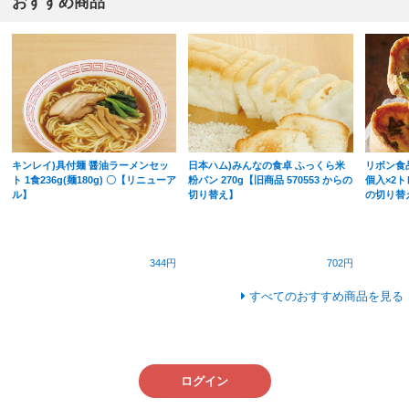
おすすめ商品
キンレイ)具付麺 醤油ラーメンセッ
日本ハム)みんなの食卓 ふっくら米
リボン食品
ト 1食236g(麺180g) 〇【リニューア
粉パン 270g【旧商品 570553 からの
個入×2ト
ル】
切り替え】
の切り替
344円
702円
すべてのおすすめ商品を見る
ログイン