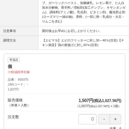
プ、ガーリックペースト、加糖練乳、レモン果汁、たん白
加水分解物、香辛料／増粘剤(加工デンプン、キサンタンガ
ム)、調味料(アミノ酸)、乳化剤、ビタミンB1、酸化防止剤
(ローズマリー抽出物)、香料、(一部に卵・乳成分・大豆・
りんごを含む)
注意事項
開封後はお早めにお召し上がりください。
調理方法
【エビマヨ】エビのフリッターに対し30～40％(目安)【チ
キン南蛮】鶏の唐揚げに対し20％(目安)
常温品
個
軽減税率対象
品番
650375
JANコード
-
1,627円
販売価格
1,507円
(税込1,627.56円)
（単価 × 入数）
（
1,507円
×
1
個
）
(税込1,627.56円)
注文数
在庫
6