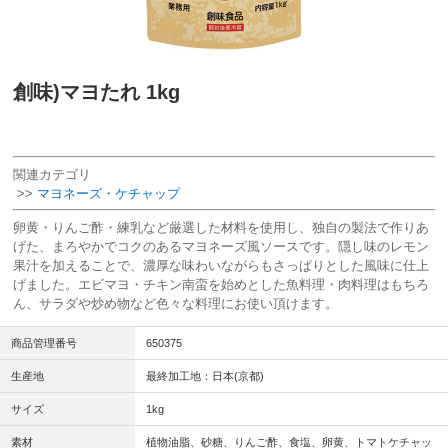
創味)マヨたれ 1kg
関連カテゴリ
>>
マヨネーズ・ケチャップ
卵黄・りんご酢・練乳など厳選した材料を使用し、独自の製法で作りあ
げた、まろやかでコクのあるマヨネーズ風ソースです。隠し味のレモン
果汁を加えることで、濃厚な味わいながらもさっぱりとした風味に仕上
げました。エビマヨ・チキン南蛮を始めとした魚料理・肉料理はもちろ
ん、サラダや炒め物など色々な料理にお使い頂けます。
商品管理番号
650375
生産地
最終加工地：日本(京都)
サイズ
1kg
素材
植物油脂、砂糖、りんご酢、食塩、卵黄、トマトケチャッ