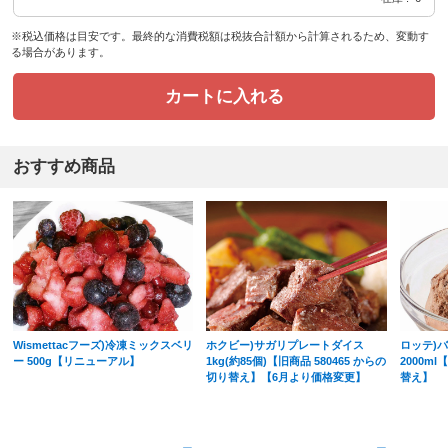
※税込価格は目安です。最終的な消費税額は税抜合計額から計算されるため、変動す
る場合があります。
カートに入れる
おすすめ商品
Wismettacフーズ)冷凍ミックスベリ
ホクビー)サガリプレートダイス
ロッテ)
ー 500g【リニューアル】
1kg(約85個)【旧商品 580465 からの
2000ml
切り替え】【6月より価格変更】
替え】