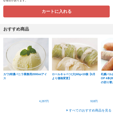
る場合があります。
カートに入れる
おすすめ商品
カワ)特濃バニラ業務用2000mlアイ
ロールキャベツ(大)60g×10個【6月
札幌バル
ス
より価格変更】
OP 4本(
の切り替
4,287円
918円
すべてのおすすめ商品を見る