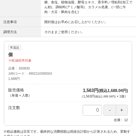
糖、食塩、植物油脂、酵母エキス、香辛料／増粘剤(加工で
ん粉)、調味料(アミノ酸等)、カラメル色素、(一部に牛
肉・大豆・豚肉を含む)
注意事項
開封後はお早めにお召し上がりください。
調理方法
そのままご使用ください。
常温品
個
軽減税率対象
品番
650830
JANコード
4902110395563
1,688円
販売価格
1,563円
(税込1,688.04円)
（単価 × 入数）
（
1,563円
×
1
個
）
(税込1,688.04円)
注文数
在庫
12
※税込価格は目安です。最終的な消費税額は税抜合計額から計算されるため、変動す