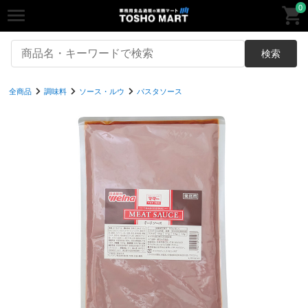
0
検索
全商品
調味料
ソース・ルウ
パスタソース