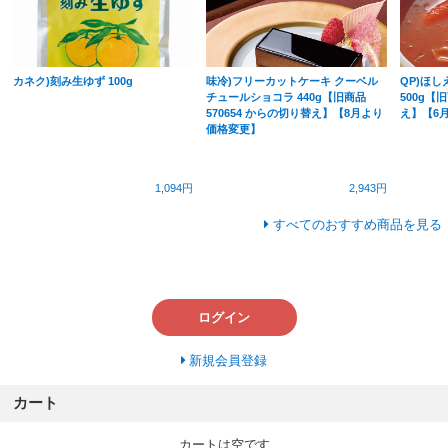
カネク)刻み生ゆず 100g
味冷)フリーカットケーキ クーベル
QP)ほし
チュールショコラ 440g【旧商品
500g【旧
570654 からの切り替え】【8月より
え】【6
価格変更】
1,094円
2,943円
すべてのおすすめ商品を見る
ログイン
新規会員登録
カート
カートは空です