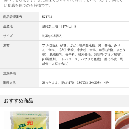
い食感を保つのも特徴です。
商品管理番号
571711
生産地
最終加工地：日本(山口)
サイズ
約30g×15切入
素材
ブリ(国産)、砂糖、ぶどう糖果糖液糖、薄口醤油、みり
ん、食塩、【衣】澱粉、小麦粉、食塩、糖類(砂糖、ぶどう
糖)、脱脂粉乳、香辛料、粉末醤油、調味料(アミノ酸等)、
pH調整剤、トレハロース、パプリカ色素(一部に小麦・乳
成分・大豆を含む)
注意事項
調理方法
凍ったまま、揚(約170～180℃)約3分30秒～4分
おすすめ商品