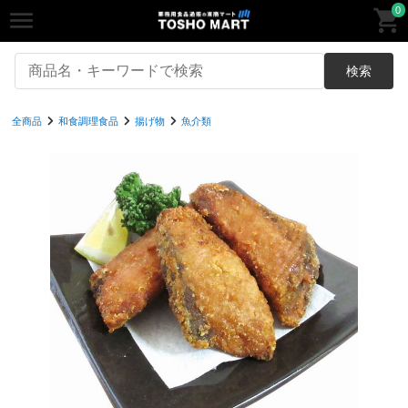
0
検索
全商品
和食調理食品
揚げ物
魚介類