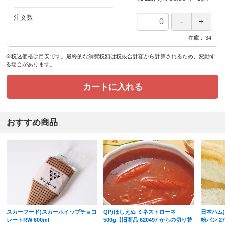
注文数
在庫
34
※税込価格は目安です。最終的な消費税額は税抜合計額から計算されるため、変動す
る場合があります。
カートに入れる
おすすめ商品
スカーフード)スカーホイップチョコ
QP)ほしえぬ ミネストローネ
日本ハム
レートRW 600ml
500g【旧商品 620497 からの切り替
粉パン 27