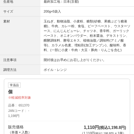
生産地
最終加工地：日本(京都)
サイズ
200g×5袋入
素材
玉ねぎ、動物油脂、小麦粉、糖類(砂糖、果糖ぶどう糖液
糖)、牛肉、カレー粉、食塩、ビーフペースト、ウスターソ
ース、にんじんピューレ、チャツネ、香辛料、ガーリック
ペースト、オニオンパウダー、粉末醤油、デキストリン、
醗酵調味料、酵母エキス、植物油脂／調味料(アミノ酸
等)、カラメル色素、増粘剤(加工デンプン)、酸味料、香
料、(一部に小麦・牛肉・大豆・豚肉・りんごを含む)
注意事項
開封後はお早めにお召し上がりください。
調理方法
ボイル・レンジ
常温品
個
軽減税率対象
品番
651370
JANコード
-
1,198円
販売価格
1,110円
(税込1,198.8円)
（単価 × 入数）
（
1,110円
×
1
個
）
(税込1,198.8円)