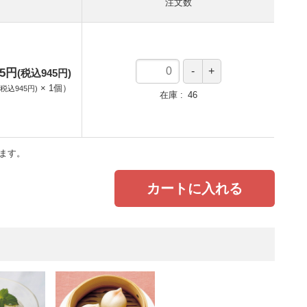
注文数
75円
(税込945円)
×
1
個
）
(税込945円)
在庫
46
ます。
カートに入れる