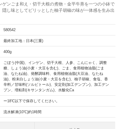
ンゲンごま和え・切干大根の煮物・金平牛蒡を一つの小鉢で
。隠し味としてピリッとした柚子胡椒の味が一体感を生み出
580542
最終加工地：日本(三重)
400g
ごぼう(中国)、インゲン、切干大根、人参、こんにゃく、調整
糖、しょう油(小麦・大豆を含む)、ごま、食用植物油脂(ごま
油、なたね油)、発酵調味料、食用植物油脂(大豆油、なたね
油)、粉末白しょう油(小麦・大豆を含む)、柚子胡椒、食塩、香
辛料／甘味料(ソルビトール)、安定剤(加工デンプン)、加工デン
プン、増粘剤(キサンタンガム)、水酸化Ca
ー18℃以下で保存してください。
流水解凍(10℃)約1時間