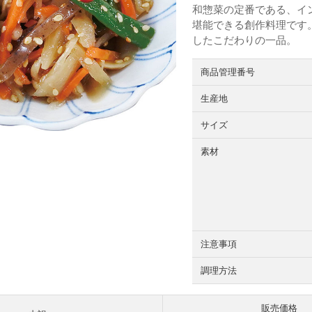
和惣菜の定番である、イ
堪能できる創作料理です
したこだわりの一品。
商品管理番号
生産地
サイズ
素材
注意事項
調理方法
販売価格