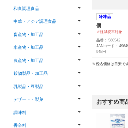
和食調理食品
冷凍品
中華・アジア調理食品
個
軽減税率対象
畜産物・加工品
品番
580542
JANコード
4964
水産物・加工品
945円
農産物・加工品
※税込価格は目安で
穀物製品・加工品
乳製品・豆製品
デザート・製菓
おすすめ商
調味料
香辛料