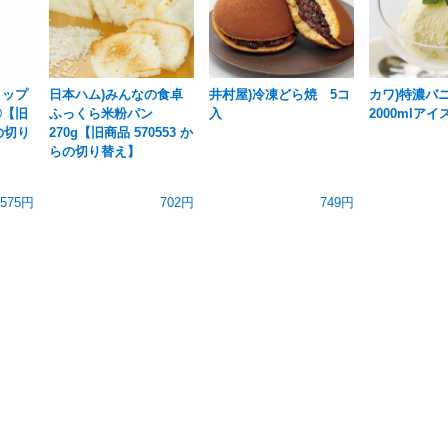
イップ
日本ハム)みんなの食卓
井村屋)冷凍どら焼 5コ
カワ)特濃バ
〇【旧
ふっくら米粉パン
入
2000mlアイ
らの切り
270g【旧商品 570553 か
らの切り替え】
575円
702円
749円