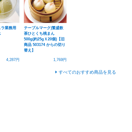
ニラ業務用
テーブルマーク)繁盛飲
ス
茶ひとくち桃まん
500g(約25gＸ20個)【旧
商品 503174 からの切り
替え】
4,287円
1,769円
すべてのおすすめ商品を見る