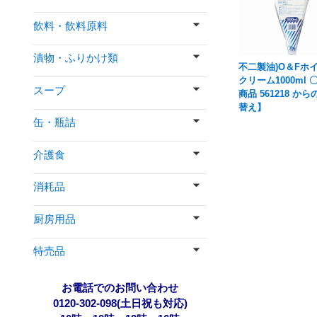
飲料・飲料原料
漬物・ふりかけ類
不二製油)O＆Fホ
クリーム1000ml 
スープ
商品 561218 か
替え】
缶・瓶詰
介護食
消耗品
厨房用品
特売品
お電話でのお問い合わせ
0120-302-098(土日祝も対応)