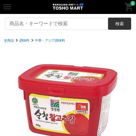
0
検索
全商品
調味料
中華・アジア調味料