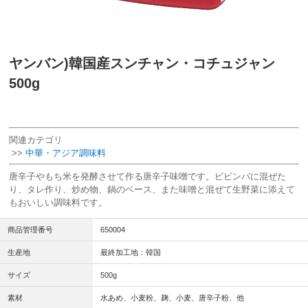
ヤンバン)韓国産スンチャン・コチュジャン
500g
関連カテゴリ
>>
中華・アジア調味料
唐辛子やもち米を発酵させて作る唐辛子味噌です。ビビンバに混ぜた
り、タレ作り、炒め物、鍋のベース、また味噌と混ぜて生野菜に添えて
もおいしい調味料です。
商品管理番号
650004
生産地
最終加工地：韓国
サイズ
500g
素材
水あめ、小麦粉、麹、小麦、唐辛子粉、他