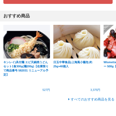
おすすめ商品
キンレイ)具付麺 エビ天鍋焼うどん
日玉中華食品)上海風小籠包 約
Wisme
セット1食300g(麺200g)【在庫限り
25g×40個入
ー 500
で商品番号 582031 リニューアル予
定】
527円
3,375円
すべてのおすすめ商品を見る