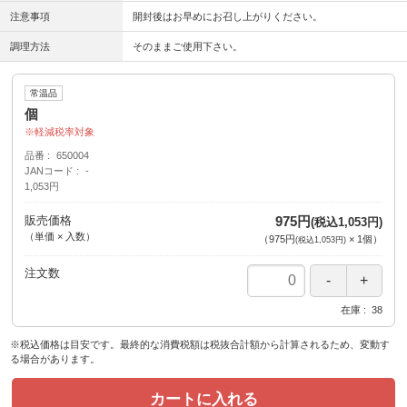
注意事項
開封後はお早めにお召し上がりください。
調理方法
そのままご使用下さい。
常温品
個
軽減税率対象
品番
650004
JANコード
-
1,053円
販売価格
975円
(税込1,053円)
（単価 × 入数）
（
975円
×
1
個
）
(税込1,053円)
注文数
在庫
38
※税込価格は目安です。最終的な消費税額は税抜合計額から計算されるため、変動す
る場合があります。
カートに入れる