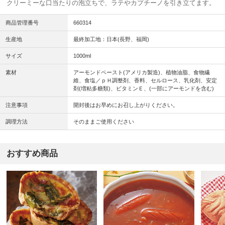
クリーミーな口当たりの泡立ちで、ラテやカプチーノを引き立てます。
商品管理番号
660314
生産地
最終加工地：日本(長野、福岡)
サイズ
1000ml
素材
アーモンドペースト(アメリカ製造)、植物油脂、食物繊
維、食塩／ｐＨ調整剤、香料、セルロース、乳化剤、安定
剤(増粘多糖類)、ビタミンＥ、(一部にアーモンドを含む)
注意事項
開封後はお早めにお召し上がりください。
調理方法
そのままご使用ください
おすすめ商品