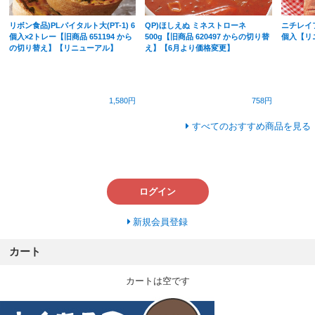
リボン食品)PLパイタルト大(PT-1) 6
QP)ほしえぬ ミネストローネ
ニチレイフ
個入×2トレー【旧商品 651194 から
500g【旧商品 620497 からの切り替
個入【リ
の切り替え】【リニューアル】
え】【6月より価格変更】
1,580円
758円
すべてのおすすめ商品を見る
ログイン
新規会員登録
カート
カートは空です