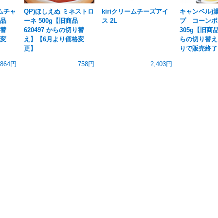
ラムチャ
QP)ほしえぬ ミネストロ
kiriクリームチーズアイ
キャンベル)
商品
ーネ 500g【旧商品
ス 2L
プ コーンポ
り替
620497 からの切り替
305g【旧商品 
格変
え】【6月より価格変
らの切り替え
更】
りで販売終了
864円
758円
2,403円