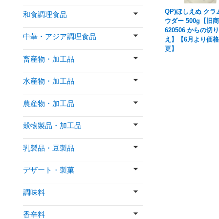
QP)ほしえぬ ク
和食調理食品
ウダー 500g【旧
620506 からの切
中華・アジア調理食品
え】【6月より価
更】
畜産物・加工品
水産物・加工品
農産物・加工品
穀物製品・加工品
乳製品・豆製品
デザート・製菓
調味料
香辛料