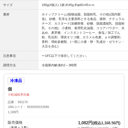
サイズ
180g(4個入) 1個 約45g 約φ60×45ｍｍ
素材
ホイップクリーム(植物油脂、脱脂粉乳、その他)(国内製
造)、砂糖、乳等を主要原料とする食品、液卵、ナチュラル
チーズ、カスタード(加糖卵黄、砂糖、脱脂濃縮乳、脱脂粉
乳、その他)、小麦粉、食用乳化油脂、ココアパウダー、水
あめ、麦芽糖、インスタントコーヒー、食塩／加工でん
粉、乳化剤、環状オリゴ糖、カラメル色素、ｐＨ調整剤、
香料、増粘多糖類、(一部に小麦・卵・乳成分・ゼラチン・
大豆を含む)
注意事項
ー18℃以下で保存してください。
調理方法
冷蔵庫内解凍約2～3時間
冷凍品
個
軽減税率対象
品番
581170
JANコード
4530939153585
1,168円
販売価格
1,082円
(税込1,168.56円)
（単価 × 入数）