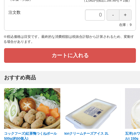
（
1,082円
×
1
個
）
(税込1,168.56円)
注文数
在庫
9
※税込価格は目安です。最終的な消費税額は税抜合計額から計算されるため、変動す
る場合があります。
カートに入れる
おすすめ商品
コックフーズ)紅茶鴨つくねボール
kiriクリームチーズアイス 2L
五洋)ホ
500g(約50個入)
ル) 150g