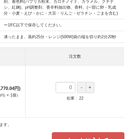
剤、着色料(パプリカ粉末、カロチノイド、カラメル、クチナ
シ、紅麹)、pH調整剤、香辛料抽出物、香料、(一部に卵・乳成
分・小麦・えび・かに・大豆・りんご・ゼラチン・ごまを含む)
ー18℃以下で保存してください。
凍ったまま、蒸約25分・レンジ(500W)袋の端を切り約2分20秒
注文数
770.04円)
×
1
個
）
4円)
在庫
22
ます。