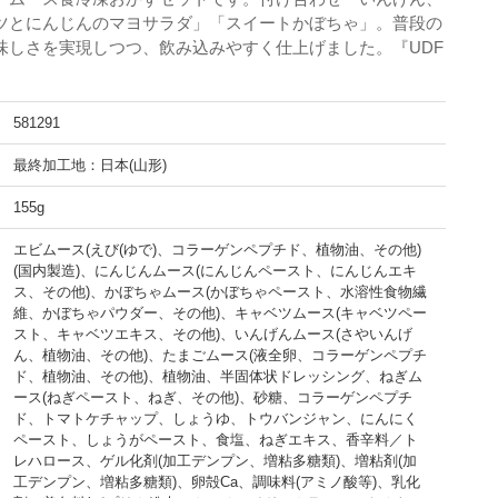
ツとにんじんのマヨサラダ」「スイートかぼちゃ」。普段の
味しさを実現しつつ、飲み込みやすく仕上げました。『UDF
581291
最終加工地：日本(山形)
155g
エビムース(えび(ゆで)、コラーゲンペプチド、植物油、その他)
(国内製造)、にんじんムース(にんじんペースト、にんじんエキ
ス、その他)、かぼちゃムース(かぼちゃペースト、水溶性食物繊
維、かぼちゃパウダー、その他)、キャベツムース(キャベツペー
スト、キャベツエキス、その他)、いんげんムース(さやいんげ
ん、植物油、その他)、たまごムース(液全卵、コラーゲンペプチ
ド、植物油、その他)、植物油、半固体状ドレッシング、ねぎム
ース(ねぎペースト、ねぎ、その他)、砂糖、コラーゲンペプチ
ド、トマトケチャップ、しょうゆ、トウバンジャン、にんにく
ペースト、しょうがペースト、食塩、ねぎエキス、香辛料／ト
レハロース、ゲル化剤(加工デンプン、増粘多糖類)、増粘剤(加
工デンプン、増粘多糖類)、卵殻Ca、調味料(アミノ酸等)、乳化