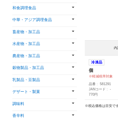
和食調理食品
中華・アジア調理食品
畜産物・加工品
水産物・加工品
内
農産物・加工品
冷凍品
穀物製品・加工品
個
軽減税率対象
乳製品・豆製品
品番
581291
JANコード
-
デザート・製菓
770円
調味料
※税込価格は目安で
香辛料