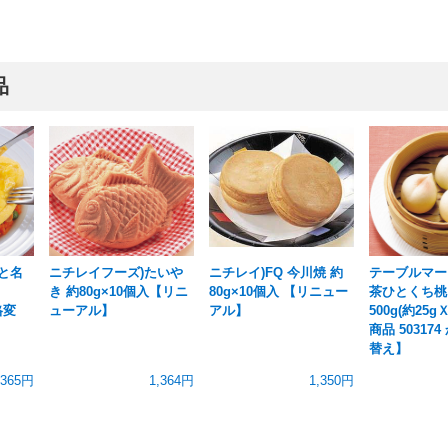
品
と名
ニチレイフーズ)たいや
ニチレイ)FQ 今川焼 約
テーブルマー
き 約80g×10個入【リニ
80g×10個入 【リニュー
茶ひとくち桃
格変
ューアル】
アル】
500g(約25g
商品 50317
替え】
365円
1,364円
1,350円