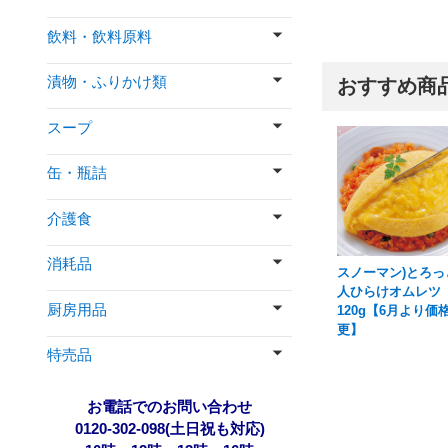
飲料・飲料原料
漬物・ふりかけ類
おすすめ商
スープ
缶・瓶詰
介護食
消耗品
スノーマン)とろっ
人ひらけオムレツ
厨房用品
120g【6月より価
更】
特売品
お電話でのお問い合わせ
0120-302-098(土日祝も対応)