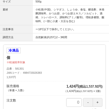
サイズ
500g
素材
小松菜(中国)、シマダコ、しょうゆ、食塩、醸造酢、米発
酵調味料、かつお節、かつお節エキス／ソルビット、酒
精、トレハロース、調味料(アミノ酸等)、増粘多糖類、酸
味料、(一部に小麦・大豆を含む)
注意事項
ー18℃以下で保存してください。
調理方法
自然解凍(約25℃)2～3時間
冷凍品
個
軽減税率対象
品番
581301
JANコード
4984733026383
1,537円
販売価格
1,424円
(税込1,537.92円)
（単価 × 入数）
（
1,424円
×
1
個
）
(税込1,537.92円)
注文数