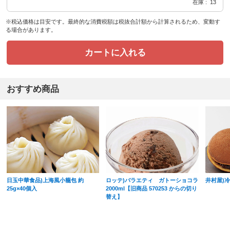
在庫
13
※税込価格は目安です。最終的な消費税額は税抜合計額から計算されるため、変動す
る場合があります。
カートに入れる
おすすめ商品
日玉中華食品)上海風小籠包 約
ロッテ)バラエティ ガトーショコラ
井村屋)
25g×40個入
2000ml【旧商品 570253 からの切り
替え】