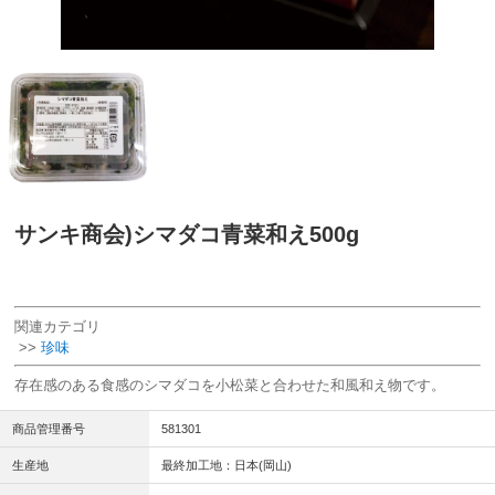
サンキ商会)シマダコ青菜和え500g
関連カテゴリ
>>
珍味
存在感のある食感のシマダコを小松菜と合わせた和風和え物です。
商品管理番号
581301
生産地
最終加工地：日本(岡山)