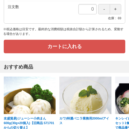
注文数
在庫
69
※税込価格は目安です。最終的な消費税額は税抜合計額から計算されるため、変動す
る場合があります。
カートに入れる
おすすめ商品
友盛貿易)ジューシー小肉まん
カワ)特濃バニラ業務用2000mlアイ
キンレイ
600g(30g×20個入)【旧商品 571701
ス
セット1食
からの切り替え】
で商品番号