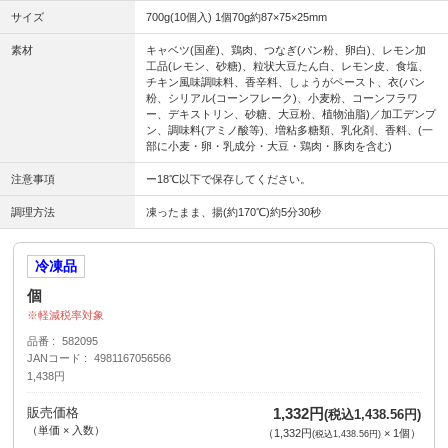
サイズ
700g(10個入) 1個70g約87×75×25mm
素材
キャベツ(国産)、鶏肉、つなぎ(パン粉、卵白)、レモン加
工品(レモン、砂糖)、粒状大豆たん白、レモン皮、食塩、
チキン風味調味料、香辛料、しょうがペースト、衣(パン
粉、シリアル(コーンフレーク)、小麦粉、コーンフラワ
ー、デキストリン、砂糖、大豆粉、植物油脂)／加工デンプ
ン、調味料(アミノ酸等)、増粘多糖類、乳化剤、香料、(一
部に小麦・卵・乳成分・大豆・鶏肉・豚肉を含む)
注意事項
ー18℃以下で保存してください。
調理方法
凍ったまま、揚(約170℃)約5分30秒
冷凍品
個
軽減税率対象
品番
582095
JANコード
4981167056566
1,438円
販売価格
1,332円
(税込1,438.56円)
（単価 × 入数）
（
1,332円
×
1
個
）
(税込1,438.56円)