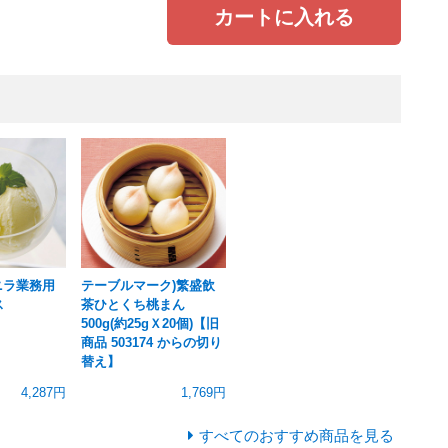
カートに入れる
ニラ業務用
テーブルマーク)繁盛飲
ス
茶ひとくち桃まん
500g(約25gＸ20個)【旧
商品 503174 からの切り
替え】
4,287円
1,769円
すべてのおすすめ商品を見る