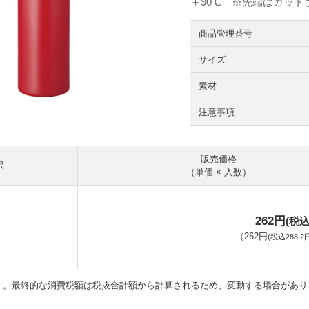
＋90℃ ※先端はカット
商品管理番号
サイズ
素材
注意事項
販売価格
訳
（単価 × 入数）
262円
(税込
（
262円
(税込288.2
す。最終的な消費税額は税抜合計額から計算されるため、変動する場合があり