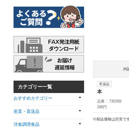
内
常温品
カテゴリー一覧
本
おすすめカテゴリー
品番
730309
288円
産直・直送品
※税込価格は目安で
洋食調理食品