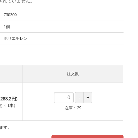
されていません。
730309
1個
ポリエチレン
注文数
288.2円)
×
1
本
）
円)
在庫
29
ます。