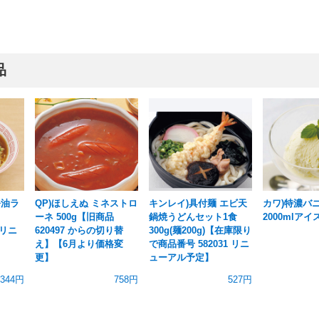
品
醤油ラ
QP)ほしえぬ ミネストロ
キンレイ)具付麺 エビ天
カワ)特濃バ
ーネ 500g【旧商品
鍋焼うどんセット1食
2000mlアイ
【リニ
620497 からの切り替
300g(麺200g)【在庫限り
え】【6月より価格変
で商品番号 582031 リニ
更】
ューアル予定】
344円
758円
527円