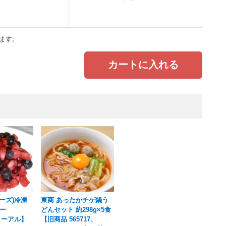
ます。
カートに入れる
cフーズ)冷凍
東商 あったかチゲ鍋う
ー
どんセット 約298g×5食
ューアル】
【旧商品 565717、