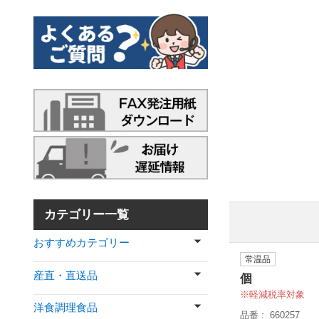
カテゴリー一覧
おすすめカテゴリー
常温品
産直・直送品
個
軽減税率対象
洋食調理食品
品番
660257