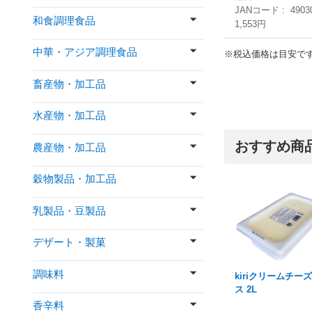
JANコード
4903
和食調理食品
1,553円
中華・アジア調理食品
※税込価格は目安で
畜産物・加工品
水産物・加工品
おすすめ商
農産物・加工品
穀物製品・加工品
乳製品・豆製品
デザート・製菓
調味料
kiriクリームチー
ス 2L
香辛料