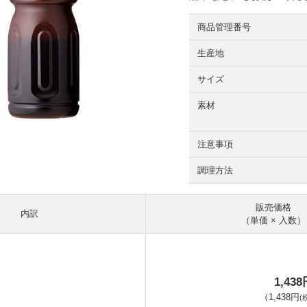
商品管理番号
生産地
サイズ
素材
注意事項
調理方法
販売価格
内訳
（単価 × 入数）
1,43
（
1,438円
(