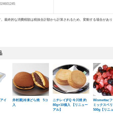
024601245
す。最終的な消費税額は税抜合計額から計算されるため、変動する場合があり
品
ズアイ
井村屋)冷凍どら焼 5コ
ニチレイ)FQ 今川焼 約
Wismetta
入
80g×10個入 【リニュー
ミックスベリ
アル】
500g【リニ