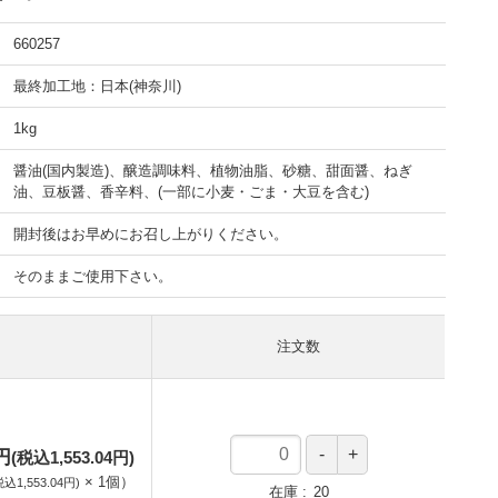
660257
最終加工地：日本(神奈川)
1kg
醤油(国内製造)、醸造調味料、植物油脂、砂糖、甜面醤、ねぎ
油、豆板醤、香辛料、(一部に小麦・ごま・大豆を含む)
開封後はお早めにお召し上がりください。
そのままご使用下さい。
注文数
8円
(税込1,553.04円)
×
1
個
）
税込1,553.04円)
在庫
20