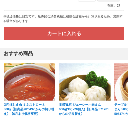
在庫
27
※税込価格は目安です。最終的な消費税額は税抜合計額から計算されるため、変動す
る場合があります。
カートに入れる
おすすめ商品
QP)ほしえぬ ミネストローネ
友盛貿易)ジューシー小肉まん
テーブル
500g【旧商品 620497 からの切り替
600g(30g×20個入)【旧商品 571701
まん 500
え】【6月より価格変更】
からの切り替え】
50317