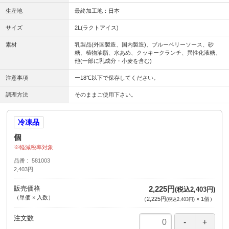
生産地
最終加工地：日本
サイズ
2L(ラクトアイス)
素材
乳製品(外国製造、国内製造)、ブルーベリーソース、砂
糖、植物油脂、水あめ、クッキークランチ、異性化液糖、
他(一部に乳成分・小麦を含む)
注意事項
ー18℃以下で保存してください。
調理方法
そのままご使用下さい。
冷凍品
個
軽減税率対象
品番
581003
2,403円
販売価格
2,225円
(税込2,403円)
（単価 × 入数）
（
2,225円
×
1
個
）
(税込2,403円)
注文数